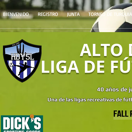
BIENVENIDO
REGISTRO
JUNTA
TORNEO DE TURQUIA
ALTO 
LIGA DE F
40 años de j
Una de las ligas recreativas de fút
FALL 